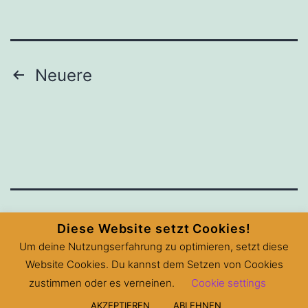
Beitragsnavigation
Neuere
VEREINE ALS SOZIALE NETZWERKE
Diese Website setzt Cookies!
Um deine Nutzungserfahrung zu optimieren, setzt diese
GEGEN KRISEN
Website Cookies. Du kannst dem Setzen von Cookies
zustimmen oder es verneinen.
Cookie settings
Stolz präsentiert von
WordPress
.
AKZEPTIEREN
ABLEHNEN