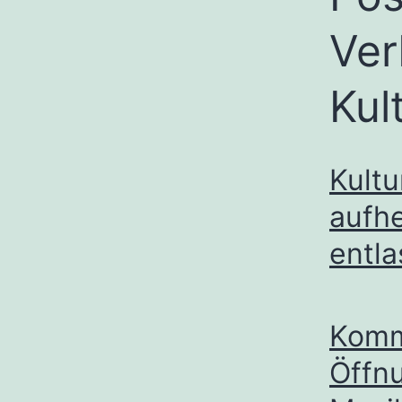
Ver
Kul
Kultu
aufhe
entl
Komm
Öffn