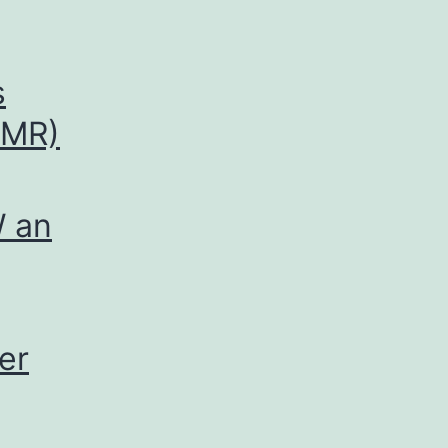
s
DMR)
W an
er