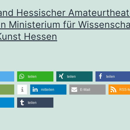
and Hessischer Amateurtheat
an Ministerium für Wissenscha
Kunst Hessen
teilen
teilen
teilen
mitteilen
E-Mail
RSS-f
teilen