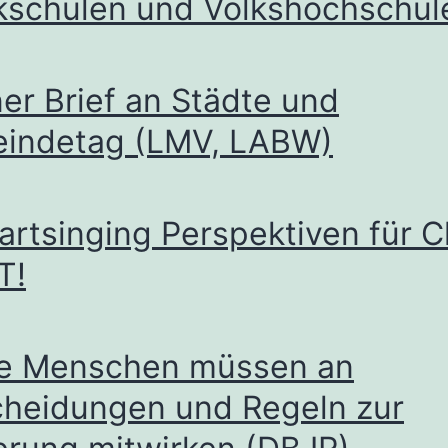
kschulen und Volkshochschul
er Brief an Städte und
indetag (LMV, LABW)
artsinging Perspektiven für 
T!
e Menschen müssen an
cheidungen und Regeln zur