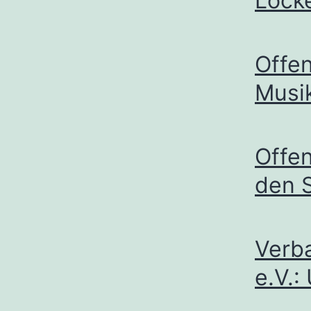
Lock
Offen
Musi
Offe
den 
Verb
e.V.