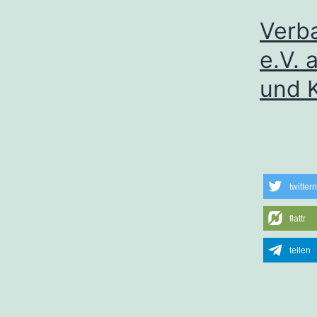
Verb
e.V. 
und 
twittern
flattr
teilen