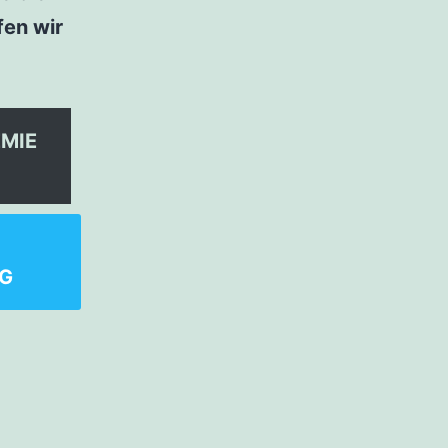
fen wir
MIE
G