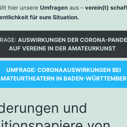
üllt hier unsere
Umfragen
aus –
verein(t) schaf
entlichkeit für eure Situation.
RAGE:
AUSWIRKUNGEN DER CORONA-PANDE
AUF VEREINE IN DER AMATEURKUNST
UMFRAGE: CORONAAUSWIRKUNGEN BEI
AMATEURTHEATERN IN BADEN-WÜRTTEMBER
derungen und
itionspapiere von