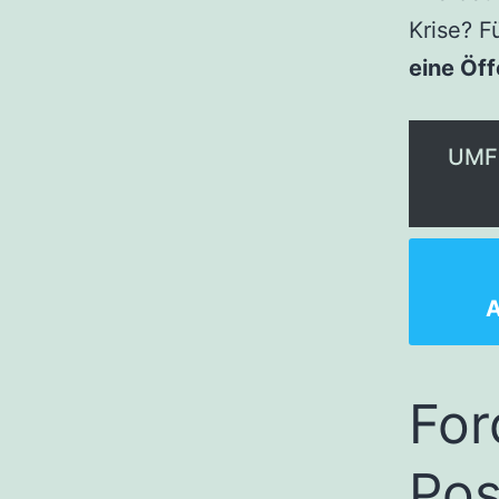
Krise? F
eine Öff
UMF
For
Pos