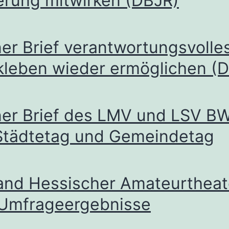
erung mitwirken (DBJR)
er Brief verantwortungsvolle
kleben wieder ermöglichen (
ner Brief des LMV und LSV B
Städtetag und Gemeindetag
and Hessischer Amateurtheat
: Umfrageergebnisse