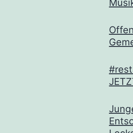
Musi
Offen
Geme
#rest
JETZ
Jung
Ents