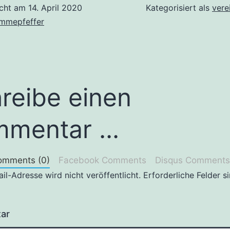
icht am
14. April 2020
Kategorisiert als
verei
immepfeffer
reibe einen
mentar ...
omments (0)
Facebook Comments
Disqus Comments
il-Adresse wird nicht veröffentlicht.
Erforderliche Felder s
ar