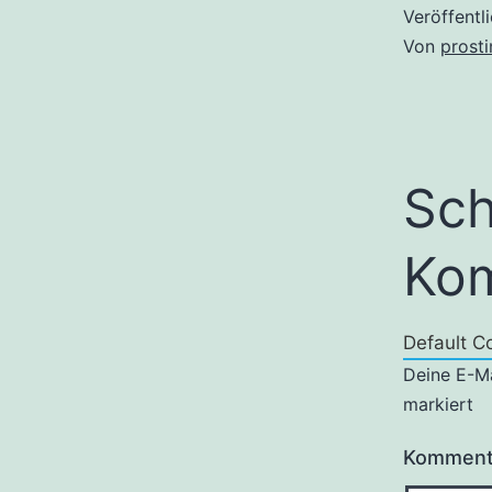
Veröffentl
Von
prost
Sch
Kom
Default C
Deine E-Ma
markiert
Komment