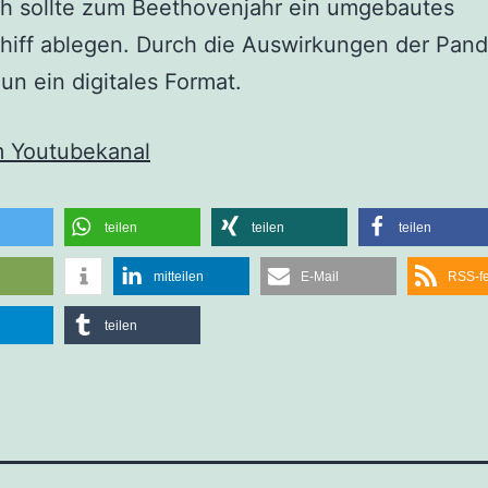
ch sollte zum Beethovenjahr ein umgebautes
hiff ablegen. Durch die Auswirkungen der Pan
nun ein digitales Format.
m Youtubekanal
teilen
teilen
teilen
mitteilen
E-Mail
RSS-f
teilen