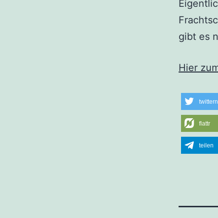
Eigentli
Frachtsc
gibt es 
Hier zu
twittern
flattr
teilen