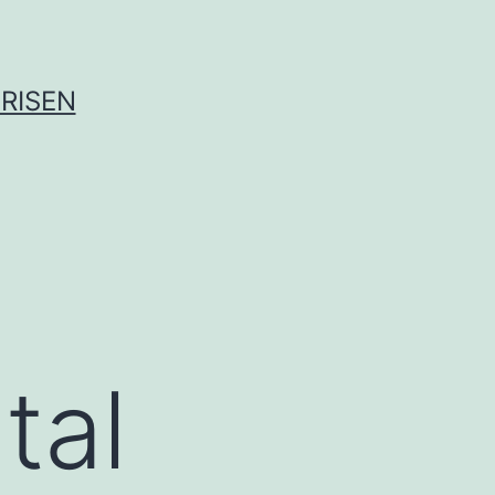
RISEN
tal