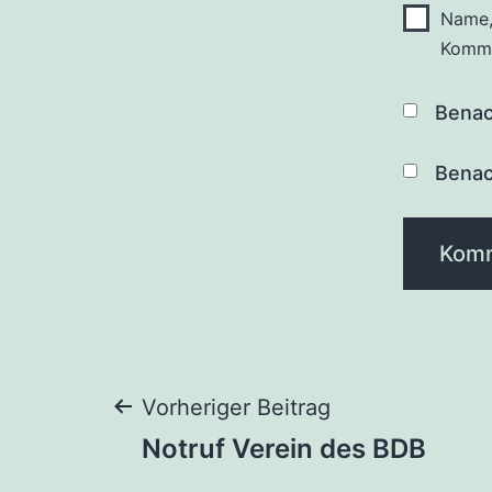
Name,
Komme
Benac
Benac
Beitragsnaviga
Vorheriger Beitrag
Notruf Verein des BDB