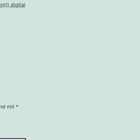
n(t) digital
ind mit
*