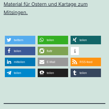
Material für Ostern und Kartage zum
Mitsingen.
twittern
teilen
teilen
teilen
flattr
mitteilen
E-Mail
RSS-feed
teilen
teilen
teilen