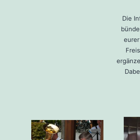
Die In
bündel
eurer
Frei
ergänze
Dabei