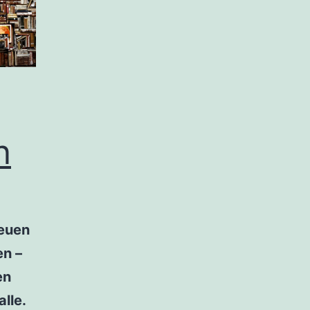
n
neuen
n –
en
alle.