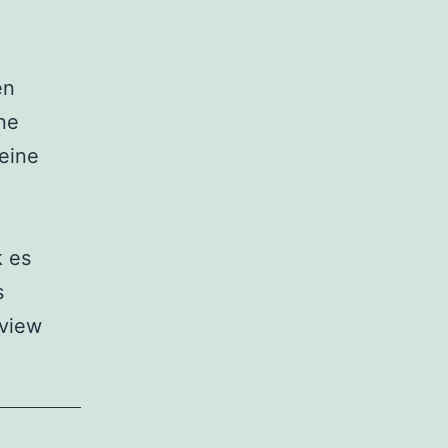
en
ne
 eine
k es
s
eview