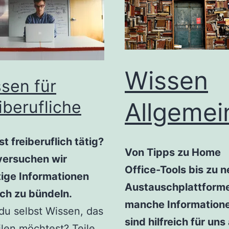
Wissen
sen für
Allgemei
iberufliche
st freiberuflich tätig?
Von Tipps zu Home
versuchen wir
Office-Tools bis zu 
ige Informationen
Austauschplattforme
ich zu bündeln.
manche Information
du selbst Wissen, das
sind hilfreich für uns 
ilen möchtest? Teile