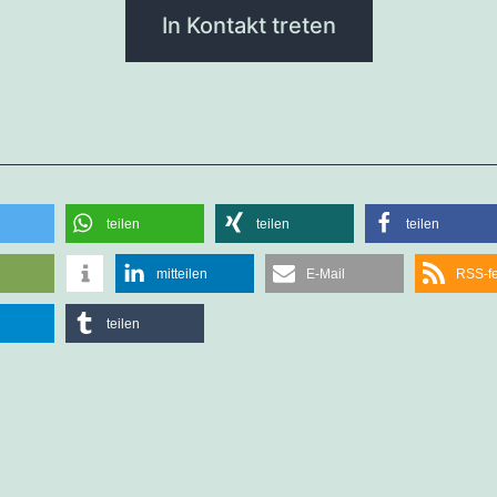
In Kontakt treten
teilen
teilen
teilen
mitteilen
E-Mail
RSS-f
teilen