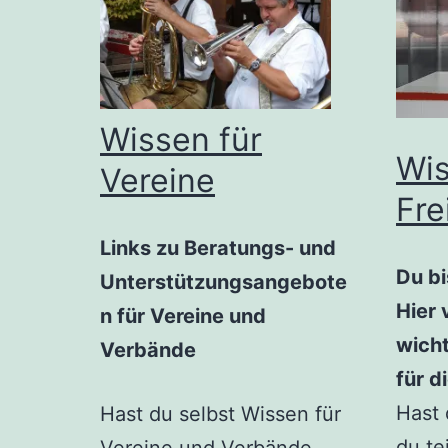
Wissen für
Wis
Vereine
Fre
Links zu Beratungs- und
Du bi
Unterstützungsangebote
Hier 
n für Vereine und
wicht
Verbände
für d
Hast 
Hast du selbst Wissen für
du te